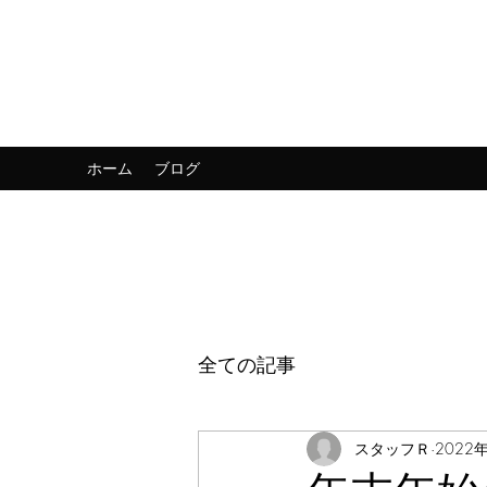
株式会社 双美部品商会
FUTAMI Auto Parts Co., Ltd
ホーム
ブログ
全ての記事
スタッフＲ
2022